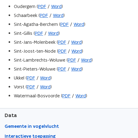
Oudergem (
PDF
/
Word
)
Schaarbeek (
PDF
/
Word
)
Sint-Agatha-Berchem (
PDF
/
Word
)
Sint-Gillis (
PDF
/
Word
)
Sint-Jans-Molenbeek (
PDF
/
Word
)
Sint-Joost-ten-Node (
PDF
/
Word
)
Sint-Lambrechts-Woluwe (
PDF
/
Word
)
Sint-Pieters-Woluwe (
PDF
/
Word
)
Ukkel (
PDF
/
Word
)
Vorst (
PDF
/
Word
)
Watermaal-Bosvoorde (
PDF
/
Word
)
Data
Gemeente in vogelvlucht
Interactieve toepassing