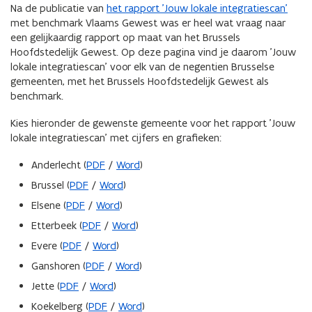
Na de publicatie van
het rapport 'Jouw lokale integratiescan'
met benchmark Vlaams Gewest was er heel wat vraag naar
een gelijkaardig rapport op maat van het Brussels
Hoofdstedelijk Gewest. Op deze pagina vind je daarom 'Jouw
lokale integratiescan' voor elk van de negentien Brusselse
gemeenten, met het Brussels Hoofdstedelijk Gewest als
benchmark.
Kies hieronder de gewenste gemeente voor het rapport 'Jouw
lokale integratiescan' met cijfers en grafieken:
Anderlecht (
PDF
/
Word
)
Brussel (
PDF
/
Word
)
Elsene (
PDF
/
Word
)
Etterbeek (
PDF
/
Word
)
Evere (
PDF
/
Word
)
Ganshoren (
PDF
/
Word
)
Jette (
PDF
/
Word
)
Koekelberg (
PDF
/
Word
)